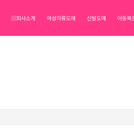
▒회사소개
여성의류도매
신발도매
아동복