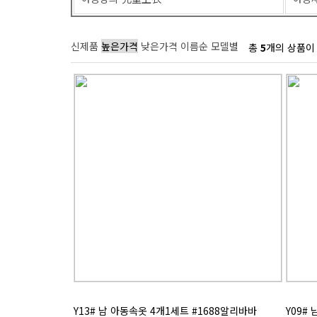
신제품
높은가격
낮은가격
이름순
모델별
총
5
개의 상품이
Y13# 남 아동속옷 4개1세트 #1688알리바바
Y09#