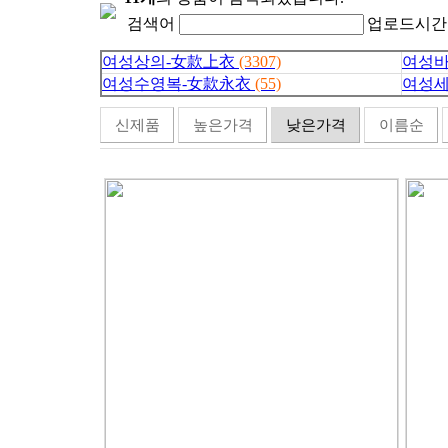
검색어
업로드시
여성상의-女款上衣
(3307)
여성바
여성수영복-女款永衣
(55)
여성세
신제품
높은가격
낮은가격
이름순