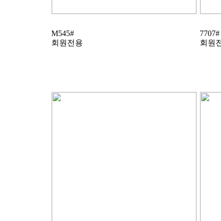
M545#
7707#
회원전용
회원