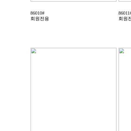
86010#
86011
회원전용
회원