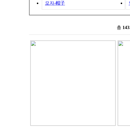
모자-帽子
신제품
높은가격
낮은가격
이름순
모델별
총
143