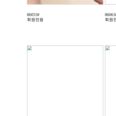
86053#
86063
회원전용
회원