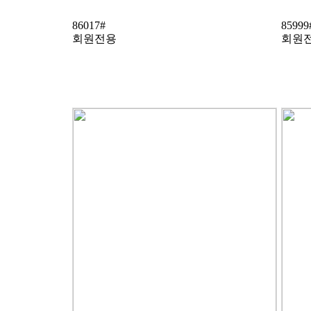
86017#
85999
회원전용
회원