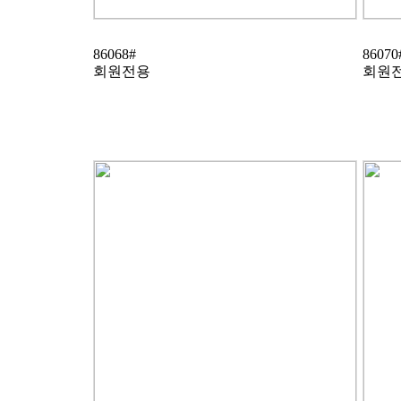
86068#
86070
회원전용
회원