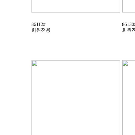
86112#
86130
회원전용
회원