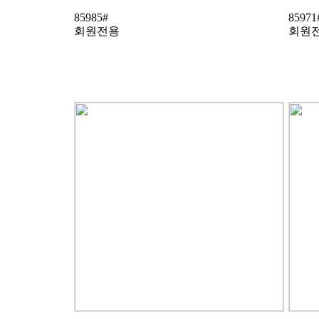
85985#
85971
회원전용
회원