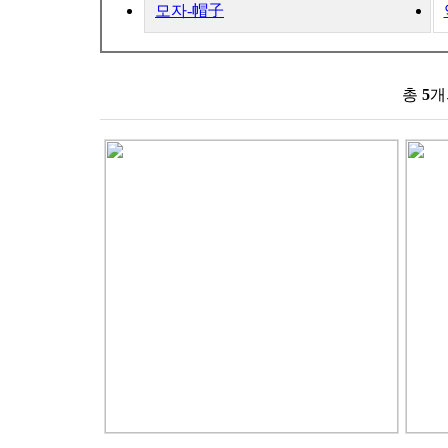
모자-帽子
신제품
높은가격
낮은가격
이름순
모델별
총
5
개