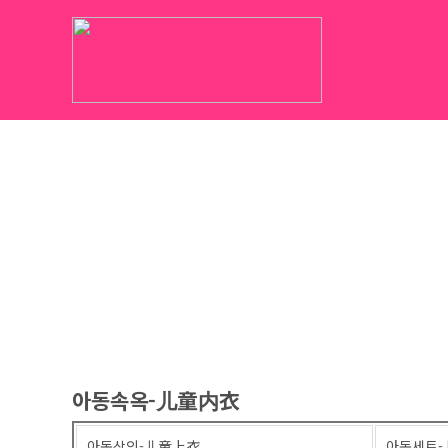
아동속옥-儿童内衣
아동상의-儿童上衣
아동세트