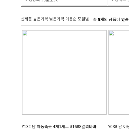
신제품
높은가격
낮은가격
이름순
모델별
총
5
개의 상품이 있습
Y13# 남 아동속옷 4개1세트 #1688알리바바
Y03# 남 