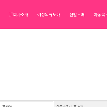
▒회사소개
여성의류도매
신발도매
아동복
-儿童套装
아동속옥-儿童内衣